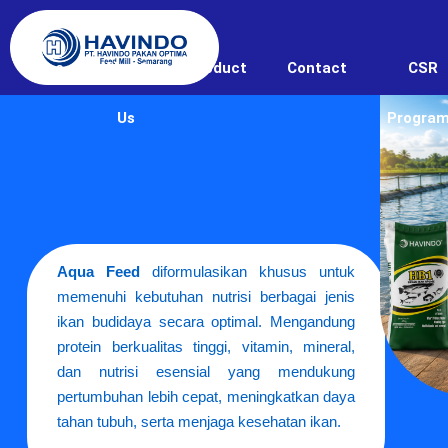
Home
About
Product
Contact
CSR
Us
Progra
Aqua Feed
diformulasikan khusus untuk
memenuhi kebutuhan nutrisi berbagai jenis
ikan budidaya secara optimal. Mengandung
protein berkualitas tinggi, vitamin, mineral,
dan nutrisi esensial yang mendukung
pertumbuhan lebih cepat, meningkatkan daya
tahan tubuh, serta menjaga kesehatan ikan.