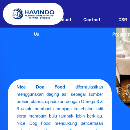
Home
About
Product
Contact
CSR
Us
Progra
Nice Dog Food
diformulasikan
menggunakan daging asli sebagai sumber
protein utama, dipadukan dengan Omega 3 &
6 untuk membantu menjaga kesehatan kulit
serta membuat bulu tampak lebih berkilau.
Nice Dog Food mendukung pencernaan